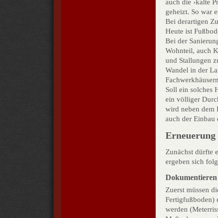
auch die ›kalte 
geheizt. So war e
Bei derartigen Z
Heute ist Fußbod
Bei der Sanierun
Wohnteil, auch K
und Stallungen 
Wandel in der La
Fachwerkhäuser
Soll ein solches
ein völliger Du
wird neben dem
auch der Einbau 
Erneuerung
Zunächst dürfte 
ergeben sich fo
Dokumentieren
Zuerst müssen d
Fertigfußboden) 
werden (Meterriss