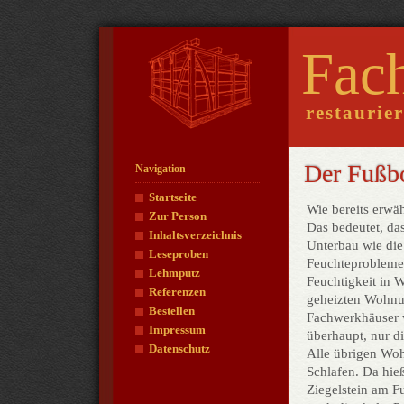
Fac
restaurie
Der Fußb
Navigation
Startseite
Wie bereits erwäh
Zur Person
Das bedeutet, da
Inhaltsverzeichnis
Unterbau wie die
Leseproben
Feuchteprobleme 
Lehmputz
Feuchtigkeit in
Referenzen
geheizten Wohnun
Bestellen
Fachwerkhäuser 
Impressum
überhaupt, nur 
Datenschutz
Alle übrigen Woh
Schlafen. Da hie
Ziegelstein am F