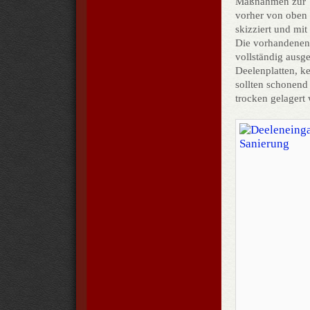
Maßnahmen zur Ve
vorher von oben 
skizziert und mi
Die vorhandene
vollständig ausg
Deelenplatten, k
sollten schonend
trocken gelagert