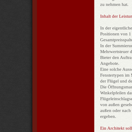
zu nehmen hat.
Inhalt der Leist
In der eigentlic
Positionen von 1 
Gesamtpreisspalt
In der Summierung
Mehrwertsteuer de
Bieter den Auftra
Angebote.
Eine solche Aussc
Fenstertypen im 
der Flügel und 
Die Öffnungsmark
Winkelpfeilen da
Flügeleinschlags
von außen gesehen
außen oder nach 
ergeben.
Ein Architekt sol