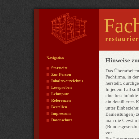
Fac
restaurie
Navigation
Hinweise zu
Startseite
Das Überarbeiten
Zur Person
Fachfirma, in der
Inhaltsverzeichnis
herstellt, durchg
Leseproben
In jedem Fall so
Lehmputz
eine beschränkte
Referenzen
ein detailliertes
Bestellen
unter Einbeziehu
Impressum
Bauleistungen) z
Datenschutz
man die Gewährle
(Bundesgesetzbuc
vor.