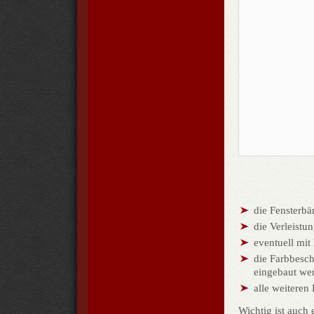
die Fensterbä
die Verleistu
eventuell mit
die Farbbesch
eingebaut we
alle weiteren
Wichtig ist auch