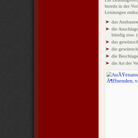
Ein Leistungsver
bereits in der V
Leistungen enthal
das Ausbauen 
die Anschlags
bündig usw. 
das gewünsch
die gewünscht
die Beschlag
die Art der V